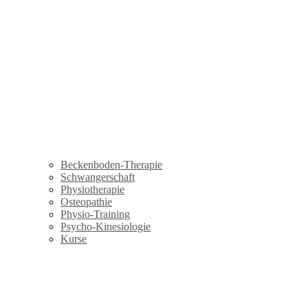
Beckenboden-Therapie
Schwangerschaft
Physiotherapie
Osteopathie
Physio-Training
Psycho-Kinesiologie
Kurse